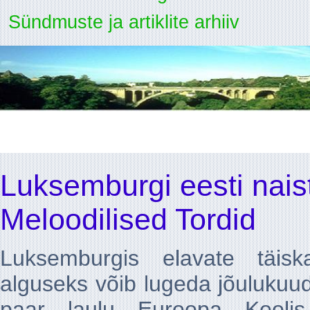
Sündmuste ja artiklite arhiiv
Luksemburgi eesti nai
Meloodilised Tordid
Luksemburgis elavate täiska
alguseks võib lugeda jõulukuud
paar laulu Euroopa Kooli