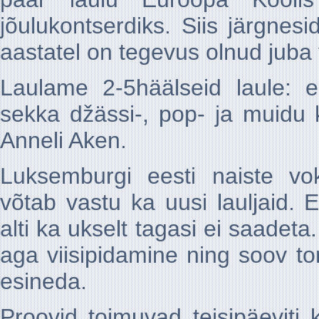
jõulukontserdiks. Siis järgnes
aastatel on tegevus olnud juba 
Laulame 2-5häälseid laule: e
sekka džässi-, pop- ja muidu 
Anneli Aken.
Luksemburgi eesti naiste v
võtab vastu ka uusi lauljaid. 
alti ka ukselt tagasi ei saadeta
aga viisipidamine ning soov tor
esineda.
Proovid toimuvad teisipäeviti 